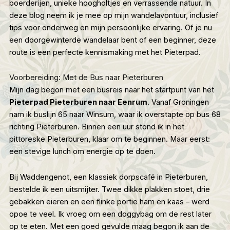
boerderijen, unieke hoogholtjes en verrassende natuur. In
deze blog neem ik je mee op mijn wandelavontuur, inclusief
tips voor onderweg en mijn persoonlijke ervaring. Of je nu
een doorgewinterde wandelaar bent of een beginner, deze
route is een perfecte kennismaking met het Pieterpad.
Voorbereiding: Met de Bus naar Pieterburen
Mijn dag begon met een busreis naar het startpunt van het
Pieterpad Pieterburen naar Eenrum
. Vanaf Groningen
nam ik buslijn 65 naar Winsum, waar ik overstapte op bus 68
richting Pieterburen. Binnen een uur stond ik in het
pittoreske Pieterburen, klaar om te beginnen. Maar eerst:
een stevige lunch om energie op te doen.
Bij
Waddengenot
, een klassiek dorpscafé in Pieterburen,
bestelde ik een uitsmijter. Twee dikke plakken stoet, drie
gebakken eieren en een flinke portie ham en kaas – werd
opoe te veel. Ik vroeg om een doggybag om de rest later
op te eten. Met een goed gevulde maag begon ik aan de