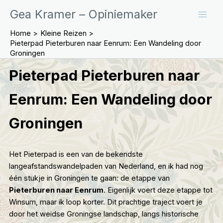
Ga
Gea Kramer – Opiniemaker
naar
de
Home
Kleine Reizen
inhoud
Pieterpad Pieterburen naar Eenrum: Een Wandeling door
Groningen
Pieterpad Pieterburen naar
Eenrum: Een Wandeling door
Groningen
Het
Pieterpad
is een van de bekendste
langeafstandswandelpaden van Nederland, en ik had nog
één stukje in Groningen te gaan: de etappe van
Pieterburen naar Eenrum
. Eigenlijk voert deze etappe tot
Winsum, maar ik loop korter. Dit prachtige traject voert je
door het weidse Groningse landschap, langs historische