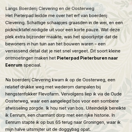
Langs Boerderij Clevering en de Oosterweg
Het Pieterpad leidde me over het erf van boerderij
Clevering. Schattige schaapjes graasden in de wei, en een
picknicktafel nodigde uit voor een korte pauze. Wat deze
plek extra bijzonder maakte, was het spoorlijntje dat de
bewoners in hun tuin aan het bouwen waren – een
verrassend detail dat je niet snel vergeet. Dit soort kleine
ontmoetingen maken het
Pieterpad Pieterburen naar
Eenrum
speciaal.
Na boerderij Clevering kwam ik op de Oosterweg, een
relatief drukke weg met wederom dampalen bij
hengstenfokker Flevofarm. Vervolgens liep ik via de Oude
Oosterweg, waar een aangelegd bos voor een sombere
afwisseling zorgde. Ik hou niet van bos. Uiteindelijk bereikte
ik Eenrum, een charmant dorp met een rijke historie. In
Eenrum stapte ik op bus 65 terug naar Groningen, waar ik
mijn halve uitsmijter uit de doggybag opat.