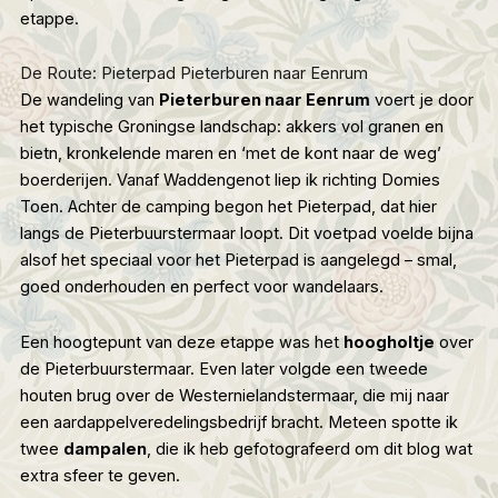
etappe.
De Route: Pieterpad Pieterburen naar Eenrum
De wandeling van
Pieterburen naar Eenrum
voert je door
het typische Groningse landschap: akkers vol granen en
bietn, kronkelende maren en ‘met de kont naar de weg’
boerderijen. Vanaf Waddengenot liep ik richting
Domies
Toen
. Achter de camping begon het Pieterpad, dat hier
langs de Pieterbuurstermaar loopt. Dit voetpad voelde bijna
alsof het speciaal voor het Pieterpad is aangelegd – smal,
goed onderhouden en perfect voor wandelaars.
Een hoogtepunt van deze etappe was het
hoogholtje
over
de Pieterbuurstermaar. Even later volgde een tweede
houten brug over de Westernielandstermaar, die mij naar
een aardappelveredelingsbedrijf bracht. Meteen spotte ik
twee
dampalen
, die ik heb gefotografeerd om dit blog wat
extra sfeer te geven.