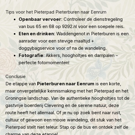
Tips voor het Pieterpad Pieterburen naar Eenrum
Openbaar vervoer
: Controleer de dienstregeling
van bus 65 en 68 op
9292.nl
voor een soepele reis.
Eten en drinken
: Waddengenot in Pieterburen is een
aanrader voor een stevige maaltijd +
doggybagservice voor of na de wandeling.
Fotografie
: Akkers, hoogholtjes en dampalen –
perfecte fotomomenten!
Conclusie
De etappe van
Pieterburen naar Eenrum
is een korte,
maar onvergetelijke kennismaking met het Pieterpad en het
Groningse landschap. Van de authentieke hoogholtjes tot de
gastvrije boerderij Clevering en de serene natuur, deze
route heeft het allemaal. Of je nu op zoek bent naar rust,
cultuur of gewoon een mooie wandeling, dit stuk van het
Pieterpad stelt niet teleur. Stap op de bus en ontdek zelf de
charme van deze etappe!