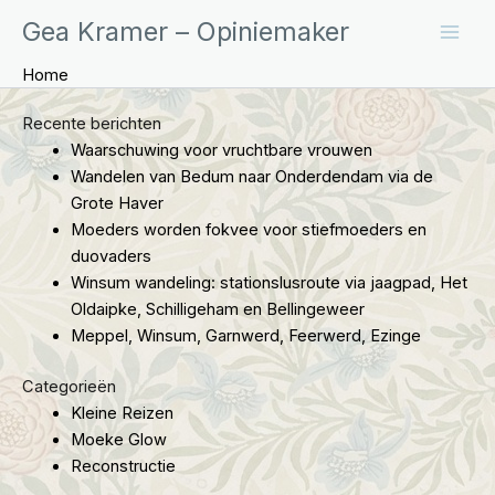
Ga
Gea Kramer – Opiniemaker
naar
de
Home
inhoud
Recente berichten
Waarschuwing voor vruchtbare vrouwen
Wandelen van Bedum naar Onderdendam via de
Grote Haver
Moeders worden fokvee voor stiefmoeders en
duovaders
Winsum wandeling: stationslusroute via jaagpad, Het
Oldaipke, Schilligeham en Bellingeweer
Meppel, Winsum, Garnwerd, Feerwerd, Ezinge
Categorieën
Kleine Reizen
Moeke Glow
Reconstructie