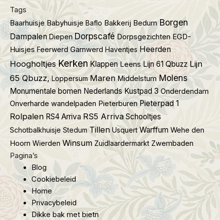
Tags
Borgen
Baarhuisje
Babyhuisje
Baflo
Bakkerij
Bedum
Dorpscafé
Dampalen
Diepen
Dorpsgezichten
EGD-
Heerden
Huisjes
Feerwerd
Garnwerd
Haventjes
Kerken
Hoogholtjes
Lijn
Klappen
Lijn 61 Qbuzz
Leens
Molens
65 Qbuzz,
Maren
Loppersum
Middelstum
Monumentale bomen
Nederlands Kustpad 3
Onderdendam
Pieterpad 1
Onverharde wandelpaden
Pieterburen
Rolpalen
RS5 Arriva
RS4 Arriva
Schooltjes
Tillen
Warffum
Schotbalkhuisje
Stedum
Usquert
Wehe den
Winsum
Hoorn
Wierden
Zuidlaardermarkt
Zwembaden
Pagina’s
Blog
Cookiebeleid
Home
Privacybeleid
Dikke bak met bietn