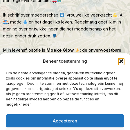
een regio-winkelfunctie.
Ik schrijf over moederschap
, vrouwelijke veerkracht
, AI
, mode
en het dagelijks leven. Regelmatig geef ik mijn
mening over ontwikkelingen die het moederschap en het
gezin onder druk zetten.
Mijn levensfilosofie is
Moeke Glow
: de onverwoestbare
kracht, warmte en wijsheid van moeders.
Beheer toestemming
Verwacht nuchtere opinies
, solo-avonturen
, Groningse
ontdekkingen
en af en toe een vleugje biohacking.
Om de beste ervaringen te bieden, gebruiken wij technologieën
zoals cookies om informatie over je apparaat op te slaan en/of te
raadplegen. Door in te stemmen met deze technologieën kunnen wij
gegevens zoals surfgedrag of unieke ID's op deze site verwerken.
Als je geen toestemming geeft of uw toestemming intrekt, kan dit
een nadelige invloed hebben op bepaalde functies en
mogelijkheden.
Accepteren