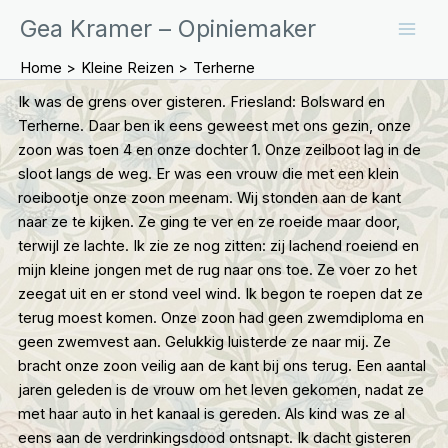
Ga
Gea Kramer – Opiniemaker
naar
de
Home
Kleine Reizen
Terherne
inhoud
Ik was de grens over gisteren. Friesland: Bolsward en
Terherne. Daar ben ik eens geweest met ons gezin, onze
zoon was toen 4 en onze dochter 1. Onze zeilboot lag in de
sloot langs de weg. Er was een vrouw die met een klein
roeibootje onze zoon meenam. Wij stonden aan de kant
naar ze te kijken. Ze ging te ver en ze roeide maar door,
terwijl ze lachte. Ik zie ze nog zitten: zij lachend roeiend en
mijn kleine jongen met de rug naar ons toe. Ze voer zo het
zeegat uit en er stond veel wind. Ik begon te roepen dat ze
terug moest komen. Onze zoon had geen zwemdiploma en
geen zwemvest aan. Gelukkig luisterde ze naar mij. Ze
bracht onze zoon veilig aan de kant bij ons terug. Een aantal
jaren geleden is de vrouw om het leven gekomen, nadat ze
met haar auto in het kanaal is gereden. Als kind was ze al
eens aan de verdrinkingsdood ontsnapt. Ik dacht gisteren