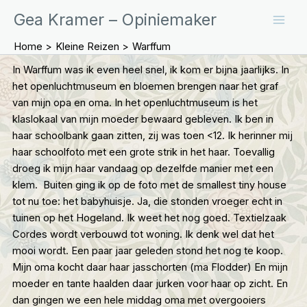
Ga
Gea Kramer – Opiniemaker
naar
de
Home
Kleine Reizen
Warffum
inhoud
In Warffum was ik even heel snel, ik kom er bijna jaarlijks. In
het openluchtmuseum en bloemen brengen naar het graf
van mijn opa en oma. In het openluchtmuseum is het
klaslokaal van mijn moeder bewaard gebleven. Ik ben in
haar schoolbank gaan zitten, zij was toen <12. Ik herinner mij
haar schoolfoto met een grote strik in het haar. Toevallig
droeg ik mijn haar vandaag op dezelfde manier met een
klem. Buiten ging ik op de foto met de smallest tiny house
tot nu toe: het babyhuisje. Ja, die stonden vroeger echt in
tuinen op het Hogeland. Ik weet het nog goed. Textielzaak
Cordes wordt verbouwd tot woning. Ik denk wel dat het
mooi wordt. Een paar jaar geleden stond het nog te koop.
Mijn oma kocht daar haar jasschorten (ma Flodder) En mijn
moeder en tante haalden daar jurken voor haar op zicht. En
dan gingen we een hele middag oma met overgooiers