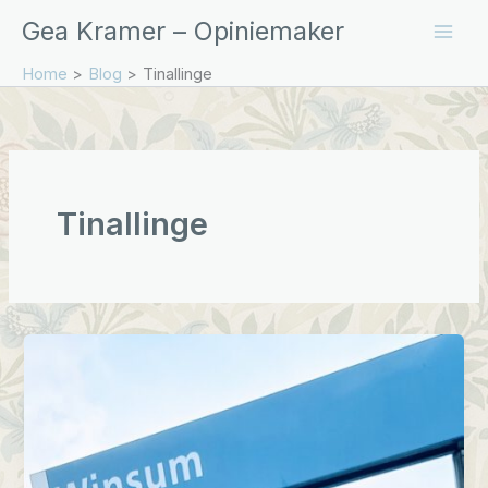
Ga
Gea Kramer – Opiniemaker
naar
de
Home
Blog
Tinallinge
inhoud
Tinallinge