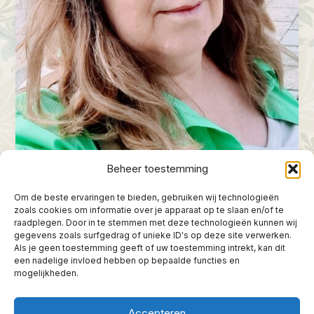
Beheer toestemming
Om de beste ervaringen te bieden, gebruiken wij technologieën
zoals cookies om informatie over je apparaat op te slaan en/of te
raadplegen. Door in te stemmen met deze technologieën kunnen wij
gegevens zoals surfgedrag of unieke ID's op deze site verwerken.
Kleine Reizen
Als je geen toestemming geeft of uw toestemming intrekt, kan dit
Winsum, Tinallinge en Baflo
een nadelige invloed hebben op bepaalde functies en
mogelijkheden.
Gea
/
2022-08-01
Ik ben uit de trein gestapt in Winsum en over de
Accepteren