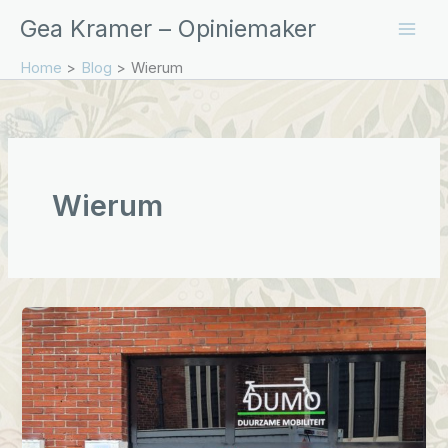
Ga
Gea Kramer – Opiniemaker
naar
de
Home
Blog
Wierum
inhoud
Wierum