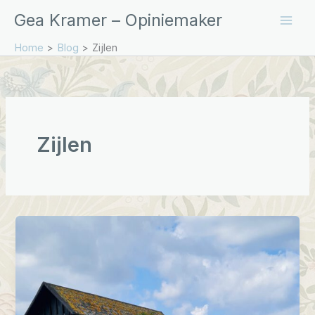
Ga
Gea Kramer – Opiniemaker
naar
de
Home
Blog
Zijlen
inhoud
Zijlen