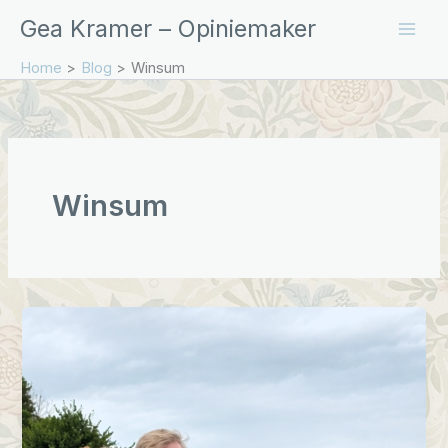
Ga
Gea Kramer – Opiniemaker
naar
de
Home
Blog
Winsum
inhoud
Winsum