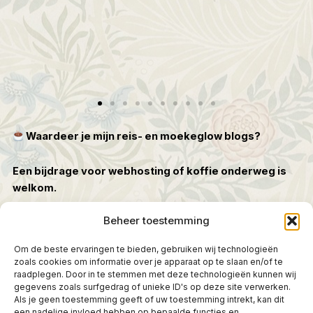
Waardeer je mijn reis- en moekeglow blogs?
Een bijdrage voor webhosting of koffie onderweg is
welkom.
Beheer toestemming
G.J. Kramer • NL30INGB0007284374
Om de beste ervaringen te bieden, gebruiken wij technologieën
zoals cookies om informatie over je apparaat op te slaan en/of te
Tags
raadplegen. Door in te stemmen met deze technologieën kunnen wij
Borgen
gegevens zoals surfgedrag of unieke ID's op deze site verwerken.
Baarhuisje
Babyhuisje
Baflo
Bakkerij
Bedum
Als je geen toestemming geeft of uw toestemming intrekt, kan dit
Dorpscafé
Dampalen
Diepen
Dorpsgezichten
EGD-
een nadelige invloed hebben op bepaalde functies en