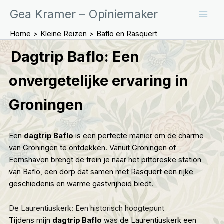
Ga
Gea Kramer – Opiniemaker
naar
de
Home
Kleine Reizen
Baflo en Rasquert
inhoud
Dagtrip Baflo: Een
onvergetelijke ervaring in
Groningen
Een
dagtrip Baflo
is een perfecte manier om de charme
van Groningen te ontdekken. Vanuit Groningen of
Eemshaven brengt de trein je naar het pittoreske station
van
Baflo
, een dorp dat samen met Rasquert een rijke
geschiedenis en warme gastvrijheid biedt.
De Laurentiuskerk: Een historisch hoogtepunt
Tijdens mijn
dagtrip Baflo
was de
Laurentiuskerk
een