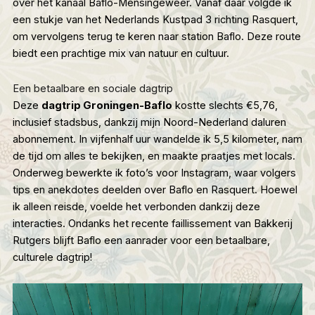
over het kanaal Baflo-Mensingeweer. Vanaf daar volgde ik
een stukje van het
Nederlands Kustpad 3
richting Rasquert,
om vervolgens terug te keren naar station Baflo. Deze route
biedt een prachtige mix van natuur en cultuur.
Een betaalbare en sociale dagtrip
Deze
dagtrip Groningen-Baflo
kostte slechts €5,76,
inclusief stadsbus, dankzij mijn Noord-Nederland daluren
abonnement. In vijfenhalf uur wandelde ik 5,5 kilometer, nam
de tijd om alles te bekijken, en maakte praatjes met locals.
Onderweg bewerkte ik foto’s voor Instagram, waar volgers
tips en anekdotes deelden over Baflo en Rasquert. Hoewel
ik alleen reisde, voelde het verbonden dankzij deze
interacties. Ondanks het
recente faillissement van Bakkerij
Rutgers
blijft Baflo een aanrader voor een betaalbare,
culturele dagtrip!