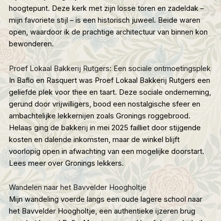
hoogtepunt. Deze kerk met zijn losse toren en zadeldak –
mijn favoriete stijl – is een historisch juweel. Beide waren
open, waardoor ik de prachtige architectuur van binnen kon
bewonderen.
Proef Lokaal Bakkerij Rutgers: Een sociale ontmoetingsplek
In Baflo en Rasquert was
Proef Lokaal Bakkerij Rutgers
een
geliefde plek voor thee en taart. Deze sociale onderneming,
gerund door vrijwilligers, bood een nostalgische sfeer en
ambachtelijke lekkernijen zoals Gronings roggebrood.
Helaas ging de bakkerij in mei 2025 failliet door stijgende
kosten en dalende inkomsten, maar de winkel blijft
voorlopig open in afwachting van een mogelijke doorstart.
Lees meer over Gronings lekkers
.
Wandelen naar het Bavvelder Hoogholtje
Mijn wandeling voerde langs een oude lagere school naar
het Bavvelder Hoogholtje, een authentieke ijzeren brug