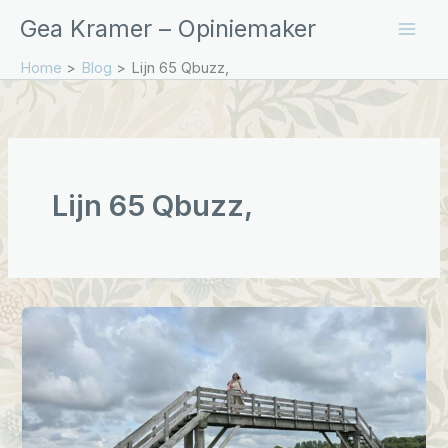
Ga
Gea Kramer – Opiniemaker
naar
de
Home
Blog
Lijn 65 Qbuzz,
inhoud
Lijn 65 Qbuzz,