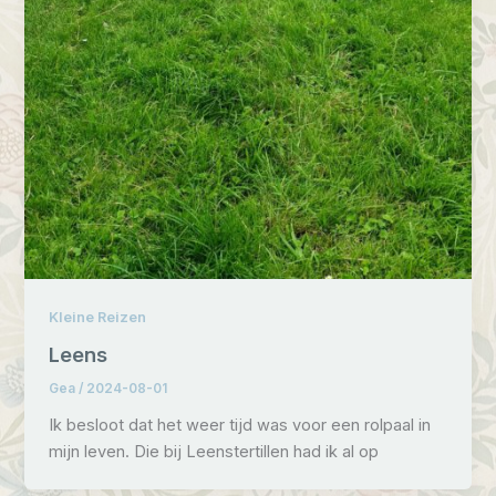
Kleine Reizen
Leens
Gea
/
2024-08-01
Ik besloot dat het weer tijd was voor een rolpaal in
mijn leven. Die bij Leenstertillen had ik al op