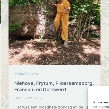
Kleine Reizen
Niehove, Frytum, Piloersemaborg,
Fransum en Dorkwerd
Gea
/
2022-07-17
Om de best
Het was een bloedhete zondag en de lucht
om informat