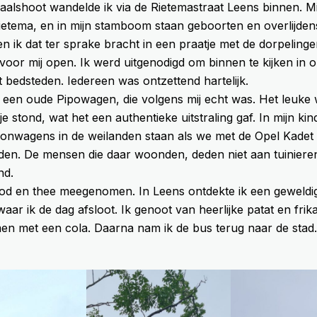
aalshoot wandelde ik via de Rietemastraat Leens binnen. M
etema, en in mijn stamboom staan geboorten en overlijdens
en ik dat ter sprake bracht in een praatje met de dorpelinge
voor mij open. Ik werd uitgenodigd om binnen te kijken in 
 bedsteden. Iedereen was ontzettend hartelijk.
 een oude Pipowagen, die volgens mij echt was. Het leuke w
je stond, wat het een authentieke uitstraling gaf. In mijn kin
onwagens in de weilanden staan als we met de Opel Kadet
en. De mensen die daar woonden, deden niet aan tuinieren
nd.
od en thee meegenomen. In Leens ontdekte ik een geweldi
waar ik de dag afsloot. Ik genoot van heerlijke patat en frik
n met een cola. Daarna nam ik de bus terug naar de stad.