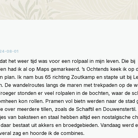
24-08-01
 dat het weer tijd was voor een
rolpaal
in mijn leven. Die bij
llen had ik al op Maps gemarkeerd. ’s Ochtends keek ik op 
n plan. Ik nam bus 65 richting Zoutkamp en stapte uit bij L
. De wandelroutes langs de maren met trekpaden op de wal 
Vroeger stonden er veel rolpalen in de bochten, waar de s
 omheen kon rollen. Pramen vol
bietn
werden naar de stad 
e over meerdere tillen, zoals de Schaiftil en Douwenstertil
jes van baksteen en staal hebben altijd een nostalgische c
daar bestaat uit akkers en broedgebieden. Vandaag werd er
veral zag en hoorde ik de combines.