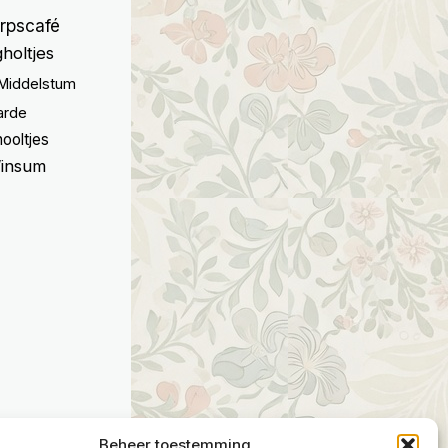
rpscafé
holtjes
Middelstum
arde
ooltjes
insum
Beheer toestemming