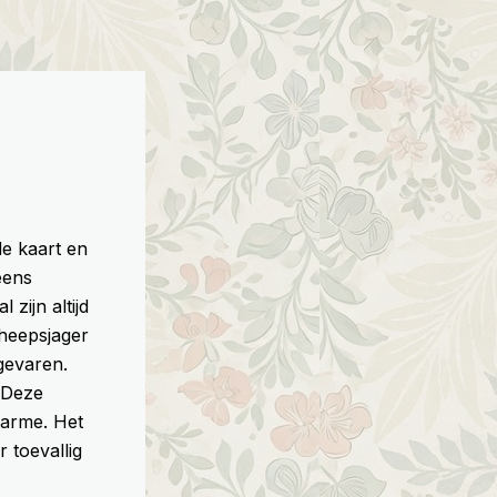
de kaart en
eens
zijn altijd
cheepsjager
gevaren.
. Deze
harme. Het
 toevallig