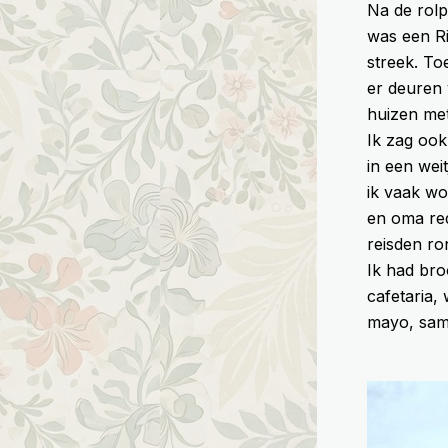
Na de rolp
was een Ri
streek. To
er deuren 
huizen met
Ik zag ook
in een weit
ik vaak wo
en oma red
reisden ro
Ik had bro
cafetaria, 
mayo, same