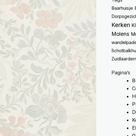
Baarhuisje
Dorpsgezic
Kerken
K
Molens
M
wandelpad
Schotbalkhu
Zuidlaarder
Pagina’s
B
C
H
P
D
K
E
G