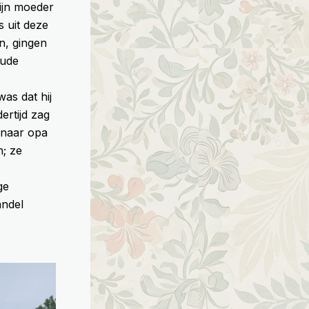
ijn moeder
 uit deze
n, gingen
oude
as dat hij
dertijd zag
 naar opa
; ze
ge
andel