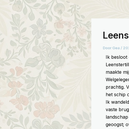
Ga
naar
de
inhoud
Leens
Door
Gea
/
20
Ik besloot
Leensterti
maakte mij
Welgelegen
prachtig. 
het schip
Ik wandeld
vaste brug
landschap 
geoogst; o