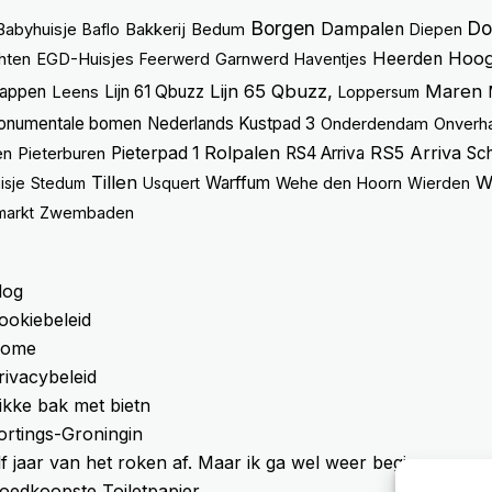
Borgen
Do
Dampalen
Babyhuisje
Baflo
Bakkerij
Bedum
Diepen
Hoog
Heerden
hten
EGD-Huisjes
Feerwerd
Garnwerd
Haventjes
Lijn 65 Qbuzz,
Maren
lappen
Lijn 61 Qbuzz
Leens
Loppersum
onumentale bomen
Nederlands Kustpad 3
Onderdendam
Onverh
Rolpalen
RS5 Arriva
Pieterpad 1
RS4 Arriva
Sch
en
Pieterburen
Tillen
W
Warffum
isje
Stedum
Usquert
Wehe den Hoorn
Wierden
markt
Zwembaden
log
ookiebeleid
ome
rivacybeleid
ikke bak met bietn
ortings-Groningin
lf jaar van het roken af. Maar ik ga wel weer beginnen
oedkoopste Toiletpapier